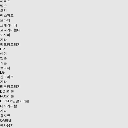
제록스
엡손
오키
렉스마크
브라더
교세라미타
코니카미놀타
도시바
기타
잉크카트리지
HP
삼성
엡손
캐논
브라더
LG
신도리코
기타
리본카트리지
DOT리본
POS리본
CF/ATM단말기리본
타자기리본
기타
용지류
OA라벨
복사용지