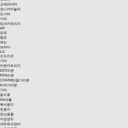
교세라미타
코니카미놀타
도시바
기타
잉크카트리지
HP
삼성
엡손
캐논
브라더
LG
신도리코
기타
리본카트리지
DOT리본
POS리본
CF/ATM단말기리본
타자기리본
기타
용지류
OA라벨
복사용지
전용지
전산용품
저장장치
네트워크장비