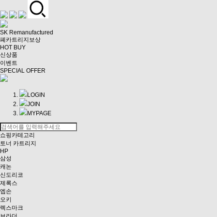
SK Remanufactured
폐카트리지보상
HOT BUY
신상품
이벤트
SPECIAL OFFER
LOGIN
JOIN
MYPAGE
쇼핑카테고리
토너 카트리지
HP
삼성
캐논
신도리코
제록스
엡손
오키
렉스마크
브라더