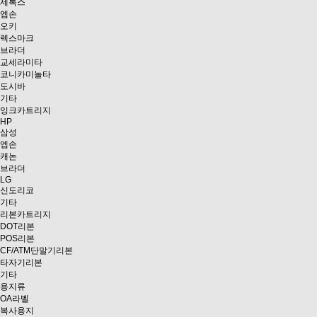
제록스
엡손
오키
렉스마크
브라더
교세라미타
코니카미놀타
도시바
기타
잉크카트리지
HP
삼성
엡손
캐논
브라더
LG
신도리코
기타
리본카트리지
DOT리본
POS리본
CF/ATM단말기리본
타자기리본
기타
용지류
OA라벨
복사용지