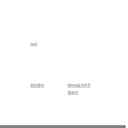
test
희망클릭
멤버쉽&쿠폰존
클로버