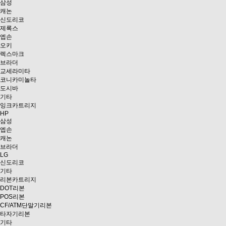
삼성
캐논
신도리코
제록스
엡손
오키
렉스마크
브라더
교세라미타
코니카미놀타
도시바
기타
잉크카트리지
HP
삼성
엡손
캐논
브라더
LG
신도리코
기타
리본카트리지
DOT리본
POS리본
CF/ATM단말기리본
타자기리본
기타