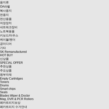
용지류
OA라벨
복사용지
전용지
전산용품
저장장치
네트워크장비
노트북용품
키보드/마우스
케이블/젠더
공미디어
기타
SK Remanufactured
HOT BUY
신상품
SPECIAL OFFER
추천상품
주요상품
원부자재
Empty Cartridges
Toners
Drums
Smart chips
Seals
Blades Wiper & Doctor
Mag, DVR & PCR Rollers
폐카트리지보상
폐카트리지 수거안내