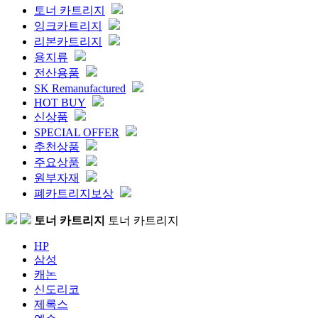
토너 카트리지
잉크카트리지
리본카트리지
용지류
전산용품
SK Remanufactured
HOT BUY
신상품
SPECIAL OFFER
추천상품
주요상품
원부자재
폐카트리지보상
토너 카트리지
토너 카트리지
HP
삼성
캐논
신도리코
제록스