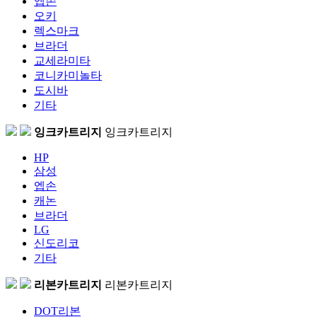
엡손
오키
렉스마크
브라더
교세라미타
코니카미놀타
도시바
기타
잉크카트리지
잉크카트리지
HP
삼성
엡손
캐논
브라더
LG
신도리코
기타
리본카트리지
리본카트리지
DOT리본