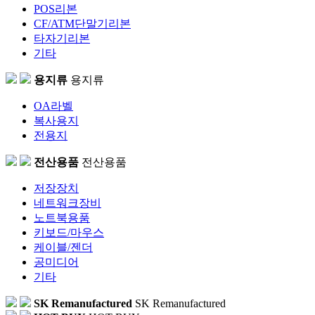
POS리본
CF/ATM단말기리본
타자기리본
기타
용지류
용지류
OA라벨
복사용지
전용지
전산용품
전산용품
저장장치
네트워크장비
노트북용품
키보드/마우스
케이블/젠더
공미디어
기타
SK Remanufactured
SK Remanufactured