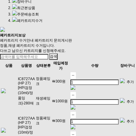
장바구니
최근본상품
주문배송조회
폐카트리지수거
폐카트리지보상
폐카트리지 수거안내
폐카트리지 문의게시판
정품,재생 폐카트리지 수거입니다.
다쓰고 남으신 카트리지를 신청해주세요.
매입예정
상품
상품명
상태분류
수량
장바구니
가
정품폐잉
IC8727AA
￦300원
추가
(HP 27)
크
[HP/검정
(10ml)/정
품잉
재생폐잉
￦1000원
추가
크]-280매
크
정품폐잉
IC8727AA
￦300원
추가
(HP 27)
크
[HP/검정
(10ml)/정