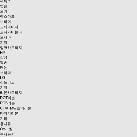
제록스
엡손
오키
렉스마크
브라더
교세라미타
코니카미놀타
도시바
기타
잉크카트리지
HP
삼성
엡손
캐논
브라더
LG
신도리코
기타
리본카트리지
DOT리본
POS리본
CF/ATM단말기리본
타자기리본
기타
용지류
OA라벨
복사용지